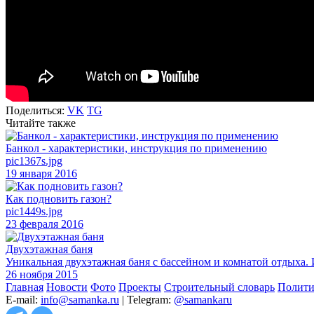
Поделиться:
VK
TG
Читайте также
Банкол - характеристики, инструкция по применению
pic1367s.jpg
19 января 2016
Как подновить газон?
pic1449s.jpg
23 февраля 2016
Двухэтажная баня
Уникальная двухэтажная баня с бассейном и комнатой отдыха. 
26 ноября 2015
Главная
Новости
Фото
Проекты
Строительный словарь
Полити
E-mail:
info@samanka.ru
| Telegram:
@samankaru