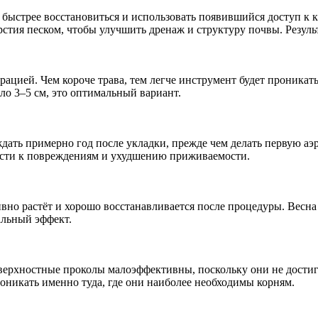
 быстрее восстановиться и использовать появившийся доступ к 
рстия песком, чтобы улучшить дренаж и структуру почвы. Резул
эрацией. Чем короче трава, тем легче инструмент будет проникат
ло 3–5 см, это оптимальный вариант.
ть примерно год после укладки, прежде чем делать первую аэра
ести к повреждениям и ухудшению приживаемости.
вно растёт и хорошо восстанавливается после процедуры. Весна 
альный эффект.
верхностные проколы малоэффективны, поскольку они не достиг
оникать именно туда, где они наиболее необходимы корням.