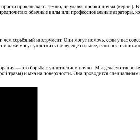
росто прокалывают землю, не удаляя пробки почвы (керны). В р
 предпочитаю обычные вилы или профессиональные аэраторы, ко
т, чем серьёзный инструмент. Они могут помочь, если у вас сов
т и даже могут уплотнить почву ещё сильнее, если постоянно хо
эрация — это борьба с уплотнением почвы. Мы делаем отверстия
арой травы) и мха на поверхности. Она проводится специальным