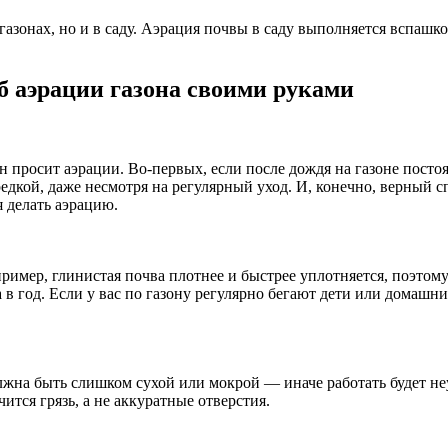
азонах, но и в саду. Аэрация почвы в саду выполняется вспашкой
б аэрации газона своими руками
он просит аэрации. Во-первых, если после дождя на газоне посто
редкой, даже несмотря на регулярный уход. И, конечно, верный 
я делать аэрацию.
апример, глинистая почва плотнее и быстрее уплотняется, поэтом
а в год. Если у вас по газону регулярно бегают дети или домаш
олжна быть слишком сухой или мокрой — иначе работать будет не
ится грязь, а не аккуратные отверстия.