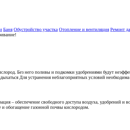
и
Баня
Обустройство участка
Отопление и вентиляция
Ремонт д
ривание!
слород. Без него поливы и подкомки удобрениями будут неэффект
адыхаться Для устранения неблагоприятных условий необходима
рация – обеспечение свободного доступа воздуха, удобрений и в
е и обогащение газонной почвы кислородом.