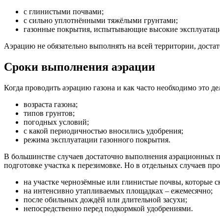
с глинистыми почвами;
с сильно уплотнёнными тяжёлыми грунтами;
газонные покрытия, испытывающие высокие эксплуатаци
Аэрацию не обязательно выполнять на всей территории, достат
Сроки выполнения аэрации
Когда проводить аэрацию газона и как часто необходимо это д
возраста газона;
типов грунтов;
погодных условий;
с какой периодичностью вносились удобрения;
режима эксплуатации газонного покрытия.
В большинстве случаев достаточно выполнения аэрационных пр
подготовке участка к перезимовке. Но в отдельных случаев пр
на участке чернозёмные или глинистые почвы, которые с
на интенсивно утапливаемых площадках – ежемесячно;
после обильных дождёй или длительной засухи;
непосредственно перед подкормкой удобрениями.