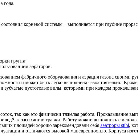
а года.
 состояния корневой системы – выполняется при глубине прорас
рки грунта;
пользованием аэраторов.
зованием фабричного оборудования и аэрация газона своими рук
 сложности и может быть легко выполнена самостоятельно. Кром
 и зубчатые пустотелые вилы, которыми при каждом прокалыван
соток, так как это физически тяжёлая работа. Прокалывание вы
 приведёт к засыханию травки. Работу можно выполнить с испо
ольших площадей хорошо зарекомендовали себя
аэатроры stihl
, к
плуатации и отличаются высокой маневренностью. Корпуса изго