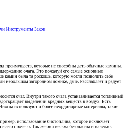
ачи
Инструменты
Закон
 ряд преимуществ, которые не способны дать обычные камины.
поддержанию очага. Это пожалуй его самые основные
ьше камин была та роскошь, которую могли позволить себе
ли небольшом загородном домике, даче. Расслабляет и радует
носится очаг. Внутри такого очага устанавливается топливный
редотвращает выделений вредных веществ в воздух. Есть
 Иногда используют и более неординарные материалы, такие
апример, использование биотоплива, которое исключает
и всего прочего. Так же они весьма безопасны и надежны