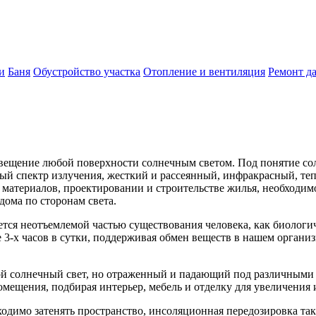
и
Баня
Обустройство участка
Отопление и вентиляция
Ремонт д
вещение любой поверхности солнечным светом. Под понятие сол
ый спектр излучения, жесткий и рассеянный, инфракрасный, те
 материалов, проектировании и строительстве жилья, необходи
ома по сторонам света.
тся неотъемлемой частью существования человека, как биологи
е 3-х часов в сутки, поддерживая обмен веществ в нашем орган
ой солнечный свет, но отраженный и падающий под различными 
омещения, подбирая интерьер, мебель и отделку для увеличени
одимо затенять пространство, инсоляционная передозировка та