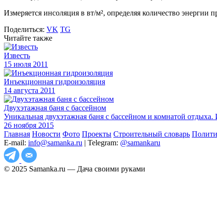
Измеряется инсоляция в вт/м², определяя количество энергии 
Поделиться:
VK
TG
Читайте также
Известь
15 июля 2011
Инъекционная гидроизоляция
14 августа 2011
Двухэтажная баня с бассейном
Уникальная двухэтажная баня с бассейном и комнатой отдыха. 
26 ноября 2015
Главная
Новости
Фото
Проекты
Строительный словарь
Полити
E-mail:
info@samanka.ru
| Telegram:
@samankaru
© 2025 Samanka.ru — Дача своими руками