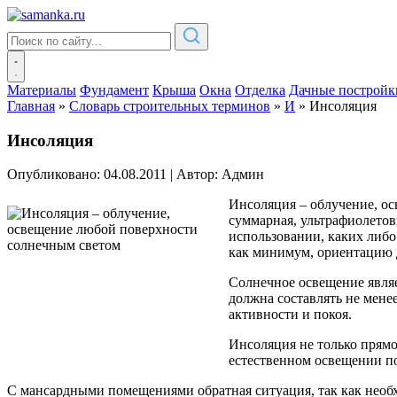
Материалы
Фундамент
Крыша
Окна
Отделка
Дачные постройк
Главная
»
Словарь строительных терминов
»
И
»
Инсоляция
Инсоляция
Опубликовано: 04.08.2011
|
Автор: Админ
Инсоляция – облучение, ос
суммарная, ультрафиолетов
использовании, каких либо
как минимум, ориентацию д
Солнечное освещение являе
должна составлять не мене
активности и покоя.
Инсоляция не только прям
естественном освещении п
С мансардными помещениями обратная ситуация, так как необх