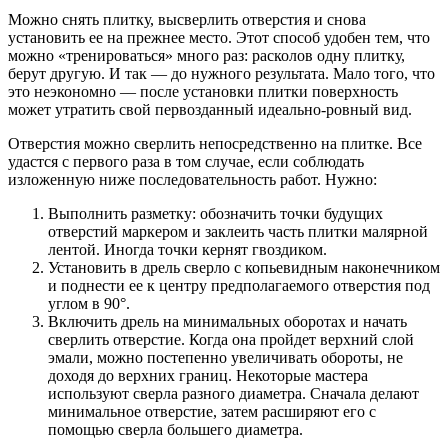
Можно снять плитку, высверлить отверстия и снова
установить ее на прежнее место. Этот способ удобен тем, что
можно «тренироваться» много раз: расколов одну плитку,
берут другую. И так — до нужного результата. Мало того, что
это неэкономно — после установки плитки поверхность
может утратить свой первозданный идеально-ровный вид.
Отверстия можно сверлить непосредственно на плитке. Все
удастся с первого раза в том случае, если соблюдать
изложенную ниже последовательность работ. Нужно:
Выполнить разметку: обозначить точки будущих
отверстий маркером и заклеить часть плитки малярной
лентой. Иногда точки кернят гвоздиком.
Установить в дрель сверло с копьевидным наконечником
и поднести ее к центру предполагаемого отверстия под
углом в 90°.
Включить дрель на минимальных оборотах и начать
сверлить отверстие. Когда она пройдет верхний слой
эмали, можно постепенно увеличивать обороты, не
доходя до верхних границ. Некоторые мастера
используют сверла разного диаметра. Сначала делают
минимальное отверстие, затем расширяют его с
помощью сверла большего диаметра.