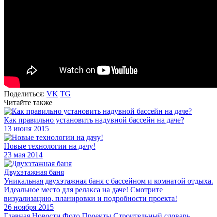
Поделиться:
VK
TG
Читайте также
Как правильно установить надувной бассейн на даче?
13 июня 2015
Новые технологии на дачу!
23 мая 2014
Двухэтажная баня
Уникальная двухэтажная баня с бассейном и комнатой отдыха.
Идеальное место для релакса на даче! Смотрите
визуализацию, планировки и подробности проекта!
26 ноября 2015
Главная
Новости
Фото
Проекты
Строительный словарь