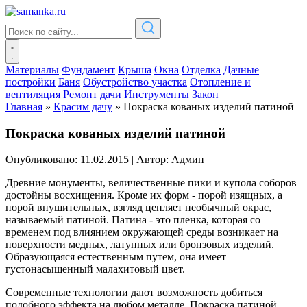
Материалы
Фундамент
Крыша
Окна
Отделка
Дачные
постройки
Баня
Обустройство участка
Отопление и
вентиляция
Ремонт дачи
Инструменты
Закон
Главная
»
Красим дачу
»
Покраска кованых изделий патиной
Покраска кованых изделий патиной
Опубликовано: 11.02.2015
|
Автор: Админ
Древние монументы, величественные пики и купола соборов
достойны восхищения. Кроме их форм - порой изящных, а
порой внушительных, взгляд цепляет необычный окрас,
называемый патиной. Патина - это пленка, которая со
временем под влиянием окружающей среды возникает на
поверхности медных, латунных или бронзовых изделий.
Образующаяся естественным путем, она имеет
густонасыщенный малахитовый цвет.
Современные технологии дают возможность добиться
подобного эффекта на любом металле. Покраска патиной