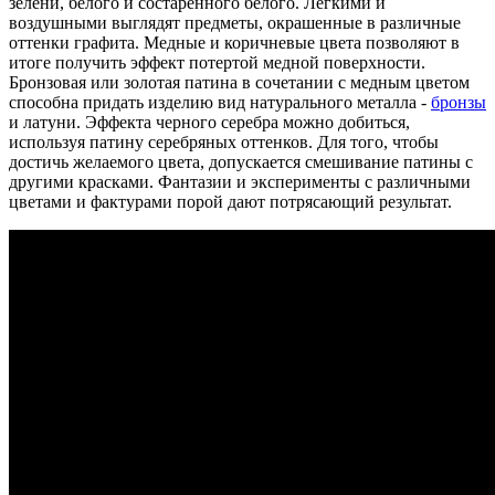
зелени, белого и состаренного белого. Легкими и
воздушными выглядят предметы, окрашенные в различные
оттенки графита. Медные и коричневые цвета позволяют в
итоге получить эффект потертой медной поверхности.
Бронзовая или золотая патина в сочетании с медным цветом
способна придать изделию вид натурального металла -
бронзы
и латуни. Эффекта черного серебра можно добиться,
используя патину серебряных оттенков. Для того, чтобы
достичь желаемого цвета, допускается смешивание патины с
другими красками. Фантазии и эксперименты с различными
цветами и фактурами порой дают потрясающий результат.