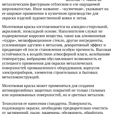
металлическим фактурным отблеском и еле ощущаемой
шероховатостью. Иное название - «кузнечная», указывает на
ее широкое применение в кузнечном производстве для
окраски изделий художественной ковки и литья.
Молотковая краска изготавливается на алкидно-стирольной,
акриловой, эпоксидной основе. Наполнителем служат не
подверженные коррозии вещества, такие как алюминиевая
«пудра», мелкофракционное стекло, другие ингредиенты,
усиливающие адгезию к металлам, декоративный эффект и
придающее ей после становления особую прочность. Высокая
устойчивость к воздействию атмосферной влаги, колебаниям
температуры, вибрациям обуславливают возможность ее
успешного применения для окраски металлических
поверхностей промышленного оборудования, корпусов
электроприборов, элементов строительных и бытовых
металлоконструкций.
Молотковая краска может применяться для создания
антикоррозийных защитных покрытий не только стальных
или оцинкованных поверхностей, но и цветных металлов.
Технология ее нанесения стандартна. Поверхность,
подлежащую окраске, необходимо предварительно очистить
от загрязнений, пыли, ржавчины, обезжирить, обработать