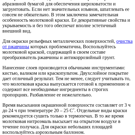
абразивной бумагой для обеспечения шероховатости и
загрунтовать. Если нет значительных изъянов, шпатлевать ее
совсем не обязательно. В этом заключена замечательная
особенность молотковой краски. Ее декоративные свойства и
укрываемость и без того обеспечат вполне эстетичный
внешний вид.
Для окраски рельефных металлических поверхностей,
очистка
от ржавчины
которых проблематична, Воспользуйтесь
молотковой краской, содержащей в своем составе
преобразователь ржавчины и антикоррозийный грунт.
Нанесение слоев производится обычными инструментами:
кистью, валиком или краскопультом. Двухслойное покрытие
дает отличный результат. Тем не менее, следует учитывать то,
что молотковая краска выпускается готовой к применению и
содержит все необходимые ингредиенты в строгих
пропорциях. Разбавление ее нежелательно.
Время высыхания окрашенной поверхности составляет от 3 ч
до 24 ч при температуре 20 – 25 С˚. Отдельные виды краски
рекомендуется сушить только в термопечах. В то же время
молотковая нитроэмаль высыхает на открытом воздухе в
течение получаса. Для окраски небольших площадей
воспользуйтесь аэрозольным баллоном.