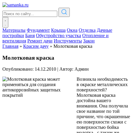
Материалы
Фундамент
Крыша
Окна
Отделка
Дачные
постройки
Баня
Обустройство участка
Отопление и
вентиляция
Ремонт дачи
Инструменты
Закон
Главная
»
Красим дачу
»
Молотковая краска
Молотковая краска
Опубликовано: 14.12.2010
|
Автор: Админ
Возникла необходимость
в окраске металлических
поверхностей?
Молотковая краска
достойна вашего
внимания. Она получила
свое название по той
причине, что окрашенные
ею поверхности схожи с
поверхностью бойка
молотка - с таким же