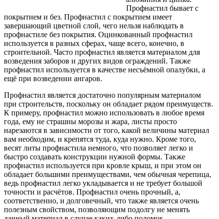
Профнастил бывает с
покрытием и без. Профнастил с покрытием имеет
завершающий цветной слой, чего нельзя наблюдать в
профнастиле без покрытия. Оцинкованный профнастил
используется в разных сферах, чаще всего, конечно, в
строительной. Часто профнастил является материалом для
возведения заборов и других видов ограждений. Также
профнастил используется в качестве несъёмной опалубки, а
ещё при возведении ангаров.
Профнастил является достаточно популярным материалом
при строительств, поскольку он обладает рядом преимуществ.
К примеру, профнастил можно использовать в любое время
года, ему не страшны морозы и жара, листы просто
нарезаются в зависимости от того, какой величины материал
вам необходим, и крепятся туда, куда нужно. Кроме того,
весят литы профнастила немного, что позволяет легко и
быстро создавать конструкции нужной формы. Также
профнастил используется при кровле крыш, и при этом он
обладает большими преимуществами, чем обычная черепица,
ведь профнастил легко укладывается и не требует большой
точности и расчётов. Профнастил очень прочный, а,
соответственно, и долговечный, что также является очень
полезным свойством, позволяющим подолгу не менять
данный материал в случае каких-либо поломок.