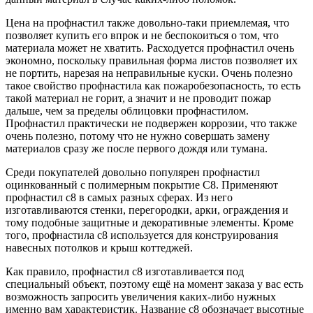
Цена на профнастил также довольно-таки приемлемая, что
позволяет купить его впрок и не беспокоиться о том, что
материала может не хватить. Расходуется профнастил очень
экономно, поскольку правильная форма листов позволяет их
не портить, нарезая на неправильные куски. Очень полезно
такое свойство профнастила как пожаробезопасность, то есть
такой материал не горит, а значит и не проводит пожар
дальше, чем за пределы облицовки профнастилом.
Профнастил практически не подвержен коррозии, что также
очень полезно, потому что не нужно совершать замену
материалов сразу же после первого дождя или тумана.
Среди покупателей довольно популярен профнастил
оцинкованный с полимерным покрытие С8. Применяют
профнастил с8 в самых разных сферах. Из него
изготавливаются стенки, перегородки, арки, ограждения и
тому подобные защитные и декоративные элементы. Кроме
того, профнастила с8 используется для конструирования
навесных потолков и крыш коттеджей.
Как правило, профнастил с8 изготавливается под
специальный объект, поэтому ещё на момент заказа у вас есть
возможность запросить увеличения каких-либо нужных
именно вам характеристик. Название с8 обозначает высотные