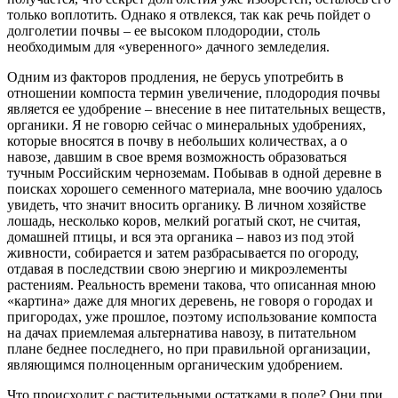
только воплотить. Однако я отвлекся, так как речь пойдет о
долголетии почвы – ее высоком плодородии, столь
необходимым для «уверенного» дачного земледелия.
Одним из факторов продления, не берусь употребить в
отношении компоста термин увеличение, плодородия почвы
является ее удобрение – внесение в нее питательных веществ,
органики. Я не говорю сейчас о минеральных удобрениях,
которые вносятся в почву в небольших количествах, а о
навозе, давшим в свое время возможность образоваться
тучным Российским черноземам. Побывав в одной деревне в
поисках хорошего семенного материала, мне воочию удалось
увидеть, что значит вносить органику. В личном хозяйстве
лошадь, несколько коров, мелкий рогатый скот, не считая,
домашней птицы, и вся эта органика – навоз из под этой
живности, собирается и затем разбрасывается по огороду,
отдавая в последствии свою энергию и микроэлементы
растениям. Реальность времени такова, что описанная мною
«картина» даже для многих деревень, не говоря о городах и
пригородах, уже прошлое, поэтому использование компоста
на дачах приемлемая альтернатива навозу, в питательном
плане беднее последнего, но при правильной организации,
являющимся полноценным органическим удобрением.
Что происходит с растительными остатками в поле? Они при