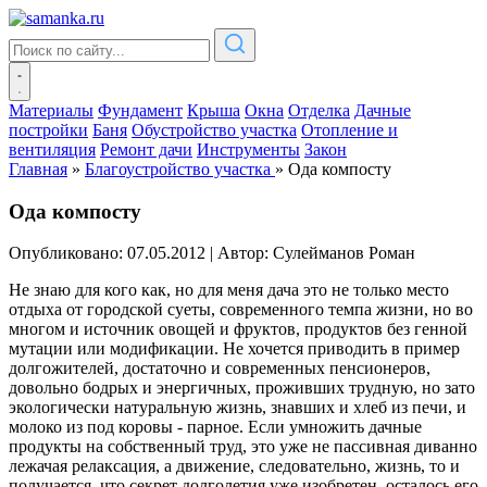
Материалы
Фундамент
Крыша
Окна
Отделка
Дачные
постройки
Баня
Обустройство участка
Отопление и
вентиляция
Ремонт дачи
Инструменты
Закон
Главная
»
Благоустройство участка
»
Ода компосту
Ода компосту
Опубликовано: 07.05.2012
|
Автор: Сулейманов Роман
Не знаю для кого как, но для меня дача это не только место
отдыха от городской суеты, современного темпа жизни, но во
многом и источник овощей и фруктов, продуктов без генной
мутации или модификации. Не хочется приводить в пример
долгожителей, достаточно и современных пенсионеров,
довольно бодрых и энергичных, проживших трудную, но зато
экологически натуральную жизнь, знавших и хлеб из печи, и
молоко из под коровы - парное. Если умножить дачные
продукты на собственный труд, это уже не пассивная диванно
лежачая релаксация, а движение, следовательно, жизнь, то и
получается, что секрет долголетия уже изобретен, осталось его