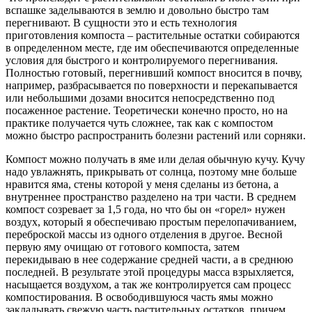
вспашке заделываются в землю и довольно быстро там
перегнивают. В сущности это и есть технология
приготовления компоста – растительные остатки собираются
в определенном месте, где им обеспечиваются определенные
условия для быстрого и контролируемого перегнивания.
Полностью готовый, перегнивший компост вносится в почву,
например, разбрасывается по поверхности и перекапывается
или небольшими дозами вносится непосредственно под
посаженное растение. Теоретически конечно просто, но на
практике получается чуть сложнее, так как с компостом
можно быстро распространить болезни растений или сорняки.
Компост можно получать в яме или делая обычную кучу. Кучу
надо увлажнять, прикрывать от солнца, поэтому мне больше
нравится яма, стены которой у меня сделаны из бетона, а
внутреннее пространство разделено на три части. В среднем
компост созревает за 1,5 года, но что бы он «горел» нужен
воздух, который я обеспечиваю простым перелопачиванием,
переброской массы из одного отделения в другое. Весной
первую яму очищаю от готового компоста, затем
перекидываю в нее содержание средней части, а в среднюю
последней. В результате этой процедуры масса взрыхляется,
насыщается воздухом, а так же контролируется сам процесс
компостирования. В освободившуюся часть ямы можно
закладывать свежую часть растительных остатков, причем