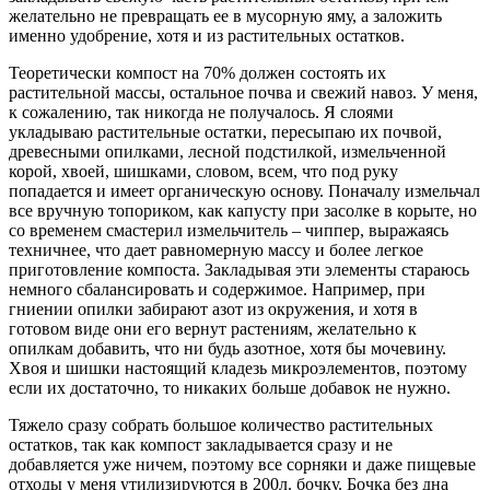
желательно не превращать ее в мусорную яму, а заложить
именно удобрение, хотя и из растительных остатков.
Теоретически компост на 70% должен состоять их
растительной массы, остальное почва и свежий навоз. У меня,
к сожалению, так никогда не получалось. Я слоями
укладываю растительные остатки, пересыпаю их почвой,
древесными опилками, лесной подстилкой, измельченной
корой, хвоей, шишками, словом, всем, что под руку
попадается и имеет органическую основу. Поначалу измельчал
все вручную топориком, как капусту при засолке в корыте, но
со временем смастерил измельчитель – чиппер, выражаясь
техничнее, что дает равномерную массу и более легкое
приготовление компоста. Закладывая эти элементы стараюсь
немного сбалансировать и содержимое. Например, при
гниении опилки забирают азот из окружения, и хотя в
готовом виде они его вернут растениям, желательно к
опилкам добавить, что ни будь азотное, хотя бы мочевину.
Хвоя и шишки настоящий кладезь микроэлементов, поэтому
если их достаточно, то никаких больше добавок не нужно.
Тяжело сразу собрать большое количество растительных
остатков, так как компост закладывается сразу и не
добавляется уже ничем, поэтому все сорняки и даже пищевые
отходы у меня утилизируются в 200л. бочку. Бочка без дна