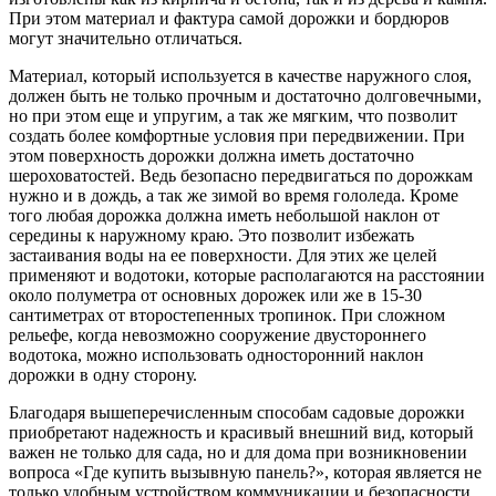
При этом материал и фактура самой дорожки и бордюров
могут значительно отличаться.
Материал, который используется в качестве наружного слоя,
должен быть не только прочным и достаточно долговечными,
но при этом еще и упругим, а так же мягким, что позволит
создать более комфортные условия при передвижении. При
этом поверхность дорожки должна иметь достаточно
шероховатостей. Ведь безопасно передвигаться по дорожкам
нужно и в дождь, а так же зимой во время гололеда. Кроме
того любая дорожка должна иметь небольшой наклон от
середины к наружному краю. Это позволит избежать
застаивания воды на ее поверхности. Для этих же целей
применяют и водотоки, которые располагаются на расстоянии
около полуметра от основных дорожек или же в 15-30
сантиметрах от второстепенных тропинок. При сложном
рельефе, когда невозможно сооружение двустороннего
водотока, можно использовать односторонний наклон
дорожки в одну сторону.
Благодаря вышеперечисленным способам садовые дорожки
приобретают надежность и красивый внешний вид, который
важен не только для сада, но и для дома при возникновении
вопроса «Где купить вызывную панель?», которая является не
только удобным устройством коммуникации и безопасности,