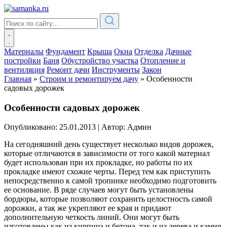
Материалы
Фундамент
Крыша
Окна
Отделка
Дачные
постройки
Баня
Обустройство участка
Отопление и
вентиляция
Ремонт дачи
Инструменты
Закон
Главная
»
Строим и ремонтируем дачу
»
Особенности
садовых дорожек
Особенности садовых дорожек
Опубликовано: 25.01.2013
|
Автор: Админ
На сегодняшний день существует несколько видов дорожек,
которые отличаются в зависимости от того какой материал
будет использован при их прокладке, но работы по их
прокладке имеют схожие черты. Перед тем как приступить
непосредственно к самой тропинке необходимо подготовить
ее основание. В ряде случаев могут быть установлены
бордюры, которые позволяют сохранить целостность самой
дорожки, а так же укрепляют ее края и придают
дополнительную четкость линий. Они могут быть
изготовлены как из кирпича и бетона, так и из дерева и камня.