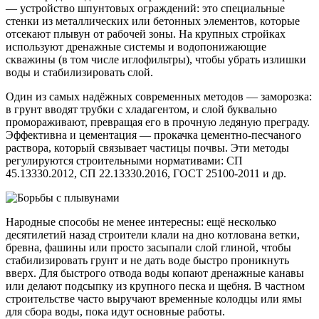
— устройство шпунтовых ограждений: это специальные
стенки из металлических или бетонных элементов, которые
отсекают плывун от рабочей зоны. На крупных стройках
используют дренажные системы и водопонижающие
скважины (в том числе иглофильтры), чтобы убрать излишки
воды и стабилизировать слой.
Один из самых надёжных современных методов — заморозка:
в грунт вводят трубки с хладагентом, и слой буквально
промораживают, превращая его в прочную ледяную преграду.
Эффективна и цементация — прокачка цементно-песчаного
раствора, который связывает частицы почвы. Эти методы
регулируются строительными нормативами: СП
45.13330.2012, СП 22.13330.2016, ГОСТ 25100-2011 и др.
Народные способы не менее интересны: ещё несколько
десятилетий назад строители клали на дно котлована ветки,
бревна, фашины или просто засыпали слой глиной, чтобы
стабилизировать грунт и не дать воде быстро проникнуть
вверх. Для быстрого отвода воды копают дренажные канавы
или делают подсыпку из крупного песка и щебня. В частном
строительстве часто выручают временные колодцы или ямы
для сбора воды, пока идут основные работы.