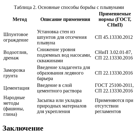
Таблица 2. Основные способы борьбы с плывунами
Применяемые
Метод
Описание применения
нормы (ГОСТ,
СНиП)
Установка стен из
Шпунтовое
шпунтов для отсечения
СП 45.13330.2012
ограждение
плывуна
Снижение уровня
Водоотлив,
СНиП 3.02.01-87,
подземных вод насосами,
дренаж
СП 22.13330.2016
скважинами
Введение хладагента для
Заморозка
образования ледяного
СП 22.13330.2016
грунта
барьера
Введение в слой
ГОСТ 25100-2011,
Цементация
цементного раствора
СП 22.13330.2016
Народные
Засыпка или укладка
Применяются при
методы
природных материалов
отсутствии
(фашины,
для укрепления
регламентов
глина)
Заключение