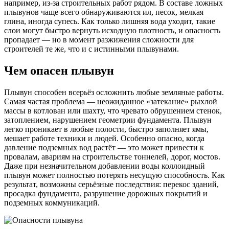
например, из-за строительных работ рядом. В составе ложных
плывунов чаще всего обнаруживаются ил, песок, мелкая
глина, иногда супесь. Как только лишняя вода уходит, такие
слои могут быстро вернуть исходную плотность, и опасность
пропадает — но в момент разжижения сложности для
строителей те же, что и с истинными плывунами.
Чем опасен плывун
Плывун способен всерьёз осложнить любые земляные работы.
Самая частая проблема — неожиданное «затекание» рыхлой
массы в котлован или шахту, что чревато обрушением стенок,
затоплением, нарушением геометрии фундамента. Плывун
легко проникает в любые полости, быстро заполняет ямы,
мешает работе техники и людей. Особенно опасно, когда
давление подземных вод растёт — это может привести к
провалам, авариям на строительстве тоннелей, дорог, мостов.
Даже при незначительном добавлении воды коллоидный
плывун может полностью потерять несущую способность. Как
результат, возможны серьёзные последствия: перекос зданий,
просадка фундамента, разрушение дорожных покрытий и
подземных коммуникаций.