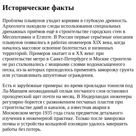
Исторические факты
Проблема плывунов уходит корнями в глубокую древность.
Археологи находили следы использования специальных
дренажных приёмов ещё в строительстве городских стен в
Месопотамии и Египте. В России первые серьёзные описания
плывунов появились в работах инженеров XIX века, когда
началось массовое освоение болотистых и низинных
территорий. Примеров хватает и в XX веке: при
строительстве метро в Санкт-Петербурге и Москве строители
не раз сталкивались с мощными слоями водонасыщенного
песка, из-за которых приходилось применять заморозку грунта
или устанавливать шпунтовые ограждения.
Есть и зарубежные примеры: во время прокладки тоннеля под
Ла-Маншем неожиданный оплыв песчаного слоя остановил
проходческий щит почти на месяц. В Нидерландах инженеры
регулярно борются с разжижением песчаных пластов при
строительстве дамб и каналов, а известная авария в
Московском метро 1935 года стала предметом детального
изучения в инженерной практике. Только после заморозки
почвы и устройства кольцевой изоляции удалось завершить
работы без потерь.