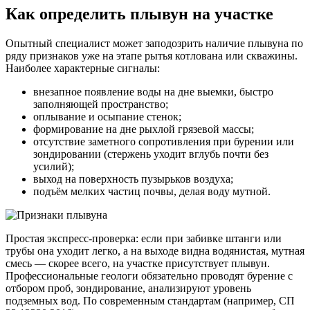
Как определить плывун на участке
Опытный специалист может заподозрить наличие плывуна по
ряду признаков уже на этапе рытья котлована или скважины.
Наиболее характерные сигналы:
внезапное появление воды на дне выемки, быстро
заполняющей пространство;
оплывание и осыпание стенок;
формирование на дне рыхлой грязевой массы;
отсутствие заметного сопротивления при бурении или
зондировании (стержень уходит вглубь почти без
усилий);
выход на поверхность пузырьков воздуха;
подъём мелких частиц почвы, делая воду мутной.
Простая экспресс-проверка: если при забивке штанги или
трубы она уходит легко, а на выходе видна водянистая, мутная
смесь — скорее всего, на участке присутствует плывун.
Профессиональные геологи обязательно проводят бурение с
отбором проб, зондирование, анализируют уровень
подземных вод. По современным стандартам (например, СП