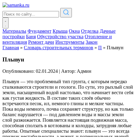
Материалы
Фундамент
Крыша
Окна
Отделка
Дачные
постройки
Баня
Обустройство участка
Отопление и
вентиляция
Ремонт дачи
Инструменты
Закон
Главная
»
Словарь строительных терминов
»
П
»
Плывун
Плывун
Опубликовано: 02.01.2024
|
Автор: Админ
Плывун — это проблемный тип грунта, с которым нередко
сталкиваются строители и геологи. По сути, это рыхлый слой
земли, насыщенный водой настолько, что начинает вести себя
как густая жидкость. В составе таких слоёв обычно
встречаются песок, ил, немного глины и мелкие частицы.
Пока воды немного, почва сохраняет структуру, но как только
баланс нарушается — под давлением воды и массы земли
слой разжижается. Появляется настоящая подвижная масса,
способная сползать в котлованы и колодцы, затрудняя любые
работы. Опытные специалисты знают: плывун — это всегда
признак нестабильности, а значит, и потенциальных аварий,