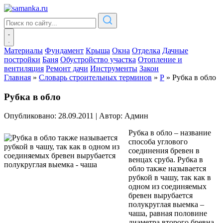
Материалы
Фундамент
Крыша
Окна
Отделка
Дачные
постройки
Баня
Обустройство участка
Отопление и
вентиляция
Ремонт дачи
Инструменты
Закон
Главная
»
Словарь строительных терминов
»
Р
»
Рубка в обло
Рубка в обло
Опубликовано: 28.09.2011
|
Автор: Админ
Рубка в обло – название
способа углового
соединения бревен в
венцах сруба. Рубка в
обло также называется
рубкой в чашу, так как в
одном из соединяемых
бревен вырубается
полукруглая выемка –
чаша, равная половине
диаметра второго бревна.