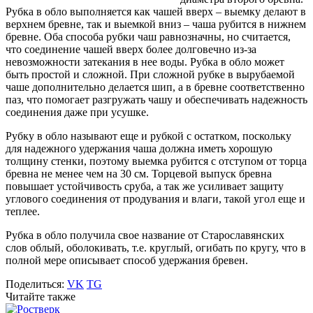
Рубка в обло выполняется как чашей вверх – выемку делают в
верхнем бревне, так и выемкой вниз – чаша рубится в нижнем
бревне. Оба способа рубки чаш равнозначны, но считается,
что соединение чашей вверх более долговечно из-за
невозможности затекания в нее воды. Рубка в обло может
быть простой и сложной. При сложной рубке в вырубаемой
чаше дополнительно делается шип, а в бревне соответственно
паз, что помогает разгружать чашу и обеспечивать надежность
соединения даже при усушке.
Рубку в обло называют еще и рубкой с остатком, поскольку
для надежного удержания чаша должна иметь хорошую
толщину стенки, поэтому выемка рубится с отступом от торца
бревна не менее чем на 30 см. Торцевой выпуск бревна
повышает устойчивость сруба, а так же усиливает защиту
углового соединения от продувания и влаги, такой угол еще и
теплее.
Рубка в обло получила свое название от Старославянских
слов облый, оболокивать, т.е. круглый, огибать по кругу, что в
полной мере описывает способ удержания бревен.
Поделиться:
VK
TG
Читайте также