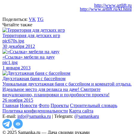
http://www.artlift.ru
http://www.artlift.ru/kl.html
Поделиться:
VK
TG
Читайте также
Территория для детских игр
pic670s.jpg
30 декабря 2012
«Ссылка» мебели на дачу
pic1.jpg
1 января 2013
Двухэтажная баня с бассейном
Уникальная двухэтажная баня с бассейном и комнатой отдыха.
Идеальное место для релакса на даче! Смотрите
визуализацию, планировки и подробности проекта!
26 ноября 2015
Главная
Новости
Фото
Проекты
Строительный словарь
Политика конфиденциальности
Карта сайта
E-mail:
info@samanka.ru
| Telegram:
@samankaru
© 2025 Samanka.ru — Дача своими руками