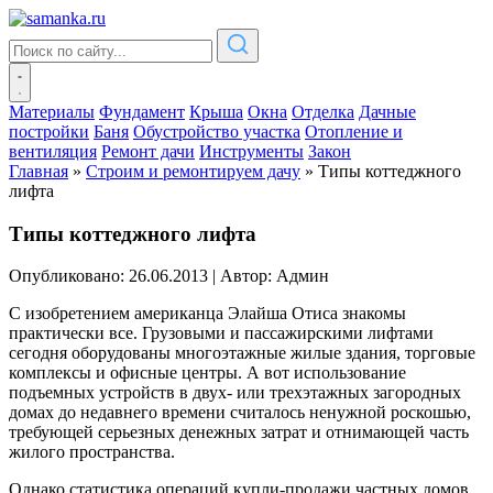
Материалы
Фундамент
Крыша
Окна
Отделка
Дачные
постройки
Баня
Обустройство участка
Отопление и
вентиляция
Ремонт дачи
Инструменты
Закон
Главная
»
Строим и ремонтируем дачу
»
Типы коттеджного
лифта
Типы коттеджного лифта
Опубликовано: 26.06.2013
|
Автор: Админ
С изобретением американца Элайша Отиса знакомы
практически все. Грузовыми и пассажирскими лифтами
сегодня оборудованы многоэтажные жилые здания, торговые
комплексы и офисные центры. А вот использование
подъемных устройств в двух- или трехэтажных загородных
домах до недавнего времени считалось ненужной роскошью,
требующей серьезных денежных затрат и отнимающей часть
жилого пространства.
Однако статистика операций купли-продажи частных домов