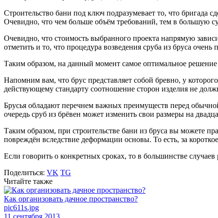
Строительство бани под ключ подразумевает то, что бригада сд
Очевидно, что чем больше объём требований, тем в большую су
Очевидно, что стоимость выбранного проекта напрямую зависит
отметить и то, что процедура возведения сруба из бруса очен
Таким образом, на данный момент самое оптимальное решение п
Напомним вам, что брус представляет собой бревно, у которог
действующему стандарту соотношение сторон изделия не должн
Брусья обладают перечнем важных преимуществ перед обычной 
очередь сруб из брёвен может изменить свои размеры на двадца
Таким образом, при строительстве бани из бруса вы можете пр
повреждён вследствие деформации основы. То есть, за короткое
Если говорить о конкретных сроках, то в большинстве случаев
Поделиться:
VK
TG
Читайте также
Как организовать дачное пространство?
pic611s.jpg
11 сентября 2013