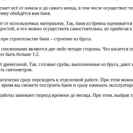
елает всё от начала и до самого конца, в том числе осуществит
мму обойдётся вам баня.
 от используемых материалов. Так, баня из бревна оценивается 
ь простой, и его можно осуществить самостоятельно, не прибега
ри строительстве бани – строение из бруса.
о спиленными являются две либо четыре стороны. Что касается с
о быть больше 1:2.
древесиной. Так, готовые срубы, выполненные из бруса, дают 
ть сантиметров.
актически сразу переходить к отделочной работе. При этом можн
 время вы сможете построить баню и сразу начинать эксплуатиро
 работы занимают период времени до месяца. При этом, выбрав т