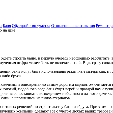
и
Баня
Обустройство участка
Отопление и вентиляция
Ремонт д
ю на даче
 будете строить баню, в первую очередь необходимо рассчитать,
олученная цифра может быть не окончательной. Ведь сразу сложн
ведении бани могут быть использованы различные материалы, в т
а либо бруса.
говечным и одновременно самым дорогим вариантом считается в
хнологий, подобного рода баня будет верой и правдой вам служи
троения сопоставима с возведением небольшого дачного домика
 бани, выполненной из пиломатериалов.
о готовых решений по строительству бани из бруса. При этом вы
ствующих компаний сделают всё с учётом любых ваших требова