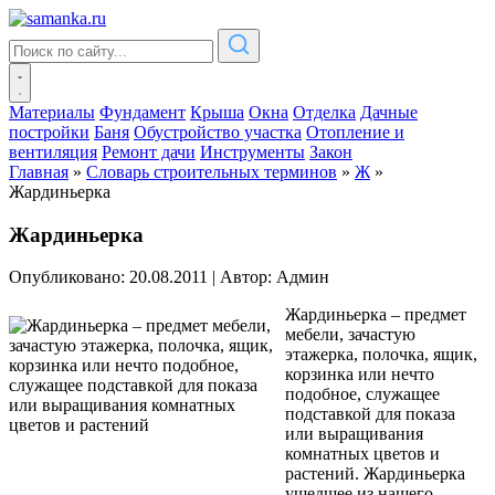
Материалы
Фундамент
Крыша
Окна
Отделка
Дачные
постройки
Баня
Обустройство участка
Отопление и
вентиляция
Ремонт дачи
Инструменты
Закон
Главная
»
Словарь строительных терминов
»
Ж
»
Жардиньерка
Жардиньерка
Опубликовано: 20.08.2011
|
Автор: Админ
Жардиньерка – предмет
мебели, зачастую
этажерка, полочка, ящик,
корзинка или нечто
подобное, служащее
подставкой для показа
или выращивания
комнатных цветов и
растений. Жардиньерка
ушедшее из нашего