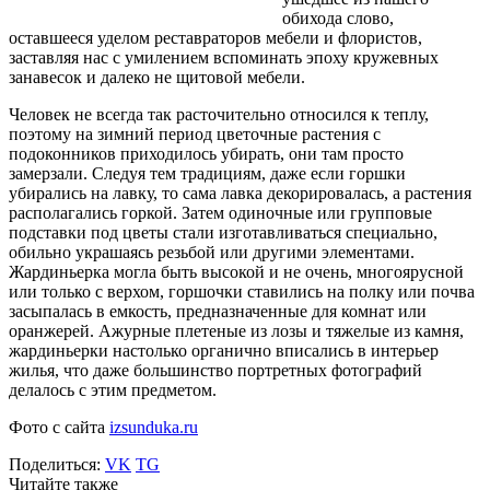
обихода слово,
оставшееся уделом реставраторов мебели и флористов,
заставляя нас с умилением вспоминать эпоху кружевных
занавесок и далеко не щитовой мебели.
Человек не всегда так расточительно относился к теплу,
поэтому на зимний период цветочные растения с
подоконников приходилось убирать, они там просто
замерзали. Следуя тем традициям, даже если горшки
убирались на лавку, то сама лавка декорировалась, а растения
располагались горкой. Затем одиночные или групповые
подставки под цветы стали изготавливаться специально,
обильно украшаясь резьбой или другими элементами.
Жардиньерка могла быть высокой и не очень, многоярусной
или только с верхом, горшочки ставились на полку или почва
засыпалась в емкость, предназначенные для комнат или
оранжерей. Ажурные плетеные из лозы и тяжелые из камня,
жардиньерки настолько органично вписались в интерьер
жилья, что даже большинство портретных фотографий
делалось с этим предметом.
Фото с сайта
izsunduka.ru
Поделиться:
VK
TG
Читайте также