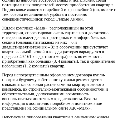
Одним из наиболее востребованных и популярных среди
потенциальных покупателей местом приобретения квартир в
Подмосковье является старейший и красивейший (но, вместе с
тем, совсем не лишенный удобств и постоянно
совершенствующийся) город Старые Химки.
Жилой комплекс «Маяк», расположенный на этой
территории, спроектирован очень тщательно и достаточно
интересно: имеет девять просторных и комфортабельных
секций (семнадцатиэтажных из них – 6 и
двадцатидевятиэтажных – 3); в сооружении присутствуют
квартиры самой разной площади (которая варьируется в
пределах 49-161 квадратного метра); есть возможность
приобретения как больших (3, 4 комнаты), так и сравнительно
небольших (1, 2 комнаты) квартир.
Перед непосредственным оформлением договора купли-
продажи будущему собственнику жилья рекомендуется
ознакомиться со всеми расценками на квартиры жилого
комплекса, их строительно-монтажными особенностями и
обстоятельствами, допускающими возможность
воспользоваться ипотечным кредитованием. Вся эта
информация в достаточно подробном и понятном виде
представлена на официальном сайте ЖК «Маяк».
Перспектива приобретения квартиры в означенном жилом